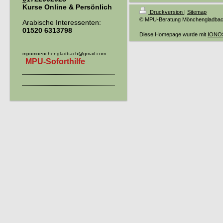
Kurse Online & Persönlich
Druckversion
|
Sitemap
© MPU-Beratung Mönchengladba
Arabische Interessenten:
01520 6313798
Diese Homepage wurde mit
IONOS
mpumoenchengladbach@gmail.com
MPU-Soforthilfe