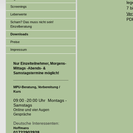
leg
Screenings
7 b
Ver
Leberwerte
PDF
Scham? Das muss nicht sein!
Einzelberatung
Downloads
Preise
Impressum
Nur Einzelteilnehmer, Morgens-
Mittags -Abends- &
Samstagstermine möglich!
MPU-Beratung, Vorbereitung /
Kurs
09:00 -20:00 Uhr M
ontags -
Samstags
Online und vier Augen
Gespräche
Deutsche Interessenten:
Hoffmans
0
1722902928