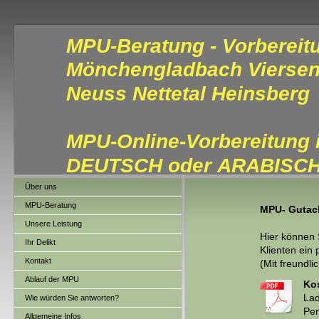
MPU-Beratung - Vorberei
Mönchengladbach Vierse
Neuss Nettetal Heinsberg
MPU-Online-Vorbereitung 
DEUTSCH oder ARABISC
Über uns
MPU-Beratung
MPU- Gutac
Unsere Leistung
Hier können 
Ihr Delikt
Klienten ein 
Kontakt
(Mit freundl
Ablauf der MPU
Kos
Lad
Wie würden Sie antworten?
Per
Allgemeine Infos